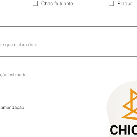
Chão flutuante
Pladur
e que a obra dure.
ação estimada
ecomendação