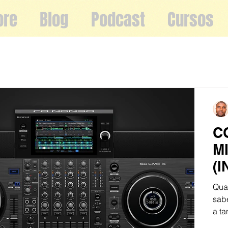
ore
Blog
Podcast
Cursos
C
M
(I
Qua
sab
a ta