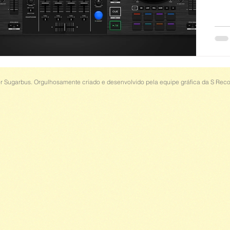
r Sugarbus. Orgulhosamente criado e desenvolvido pela equipe gráfica da S Reco